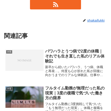
shakaifukki
関連記事
パワハラとうつ病で2度の休職｜
休職
それでも生き直した私のリアル体
験記
新卒から続いたパワハラ、うつ病、休職
と再発…。何度も心が折れた私が回復に
向かうまでのリアルな体験談。仕事や人
生に悩む人へ伝えたい再スタートの記
録。
フルタイム勤務が無理だった私の
休職
現実｜3度の復職で気づいた働き
方の限界
フルタイム勤務に3度挑戦して気づいた
「もう無理だった現実」。休職と復職を