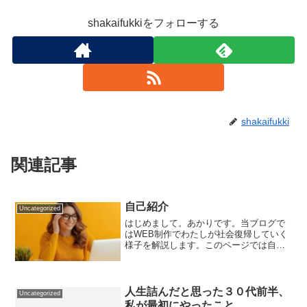
shakaifukkiをフォローする
shakaifukki
関連記事
自己紹介
Uncategorized
はじめまして。あかりです。当ブログで
はWEB制作でわたしが社会復帰していく
様子を解説します。このページでは自己
紹介と私がどのような思いで在宅ワーク
を始めて、今どんな活動をしているのか
を書きました。１．自己紹介２．職を失
ったあの日３．開業届を...
人生詰んだと思った３０代前半、
Uncategorized
私が最初にやったこと