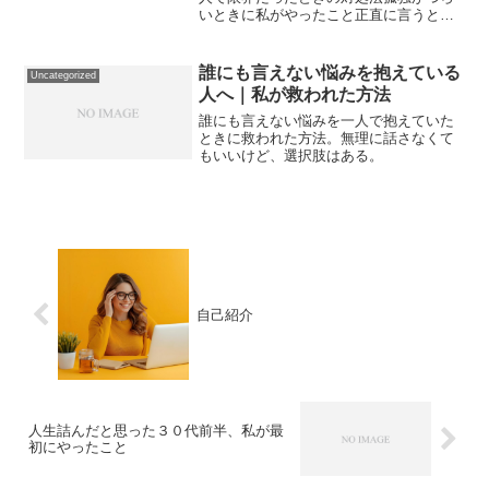
いときに私がやったこと正直に言うと、
かなり限界でした。誰にも話せない。頼
れる人もいない。このままずっと一人な
のかもしれない。そんなふうに思ってい
誰にも言えない悩みを抱えている
Uncategorized
ました。---孤独が一番...
人へ｜私が救われた方法
誰にも言えない悩みを一人で抱えていた
ときに救われた方法。無理に話さなくて
もいいけど、選択肢はある。
自己紹介
人生詰んだと思った３０代前半、私が最
初にやったこと