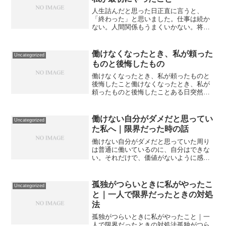
人生詰んだと思った日正直に言うと、
「終わった」と思いました。仕事は続か
ない。人間関係もうまくいかない。将来
も見えない。「ここからどうやって生き
ていけばいいのか分からない」そんな状
態でした。でも今振り返ると、あのとき
働けなくなったとき、私が頼った
Uncategorized
やった“最初の一歩”がなか...
ものと後悔したもの
働けなくなったとき、私が頼ったものと
後悔したこと働けなくなったとき、私が
頼ったものと後悔したことある日突然、
働けなくなりました。気合いではどうに
もならなくて、「どうやって生きていく
の？」と本気で思いました。頼ってよか
働けない自分がダメだと思ってい
Uncategorized
ったもの・外部の相談サー...
た私へ｜限界だった時の話
働けない自分がダメだと思っていた周り
は普通に働いているのに、自分はできな
い。それだけで、価値がないように感じ
ていました。無理に働こうとして壊れ
た・応募しては辞退・働いても続かな
い・毎回自己嫌悪やめたこと「普通に働
孤独がつらいときに私がやったこ
Uncategorized
くべき」を一度手放しました。...
と｜一人で限界だったときの対処
法
孤独がつらいときに私がやったこと｜一
人で限界だったときの対処法孤独がつら