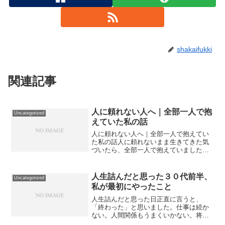
shakaifukki
関連記事
人に頼れない人へ｜全部一人で抱
Uncategorized
えていた私の話
人に頼れない人へ｜全部一人で抱えてい
た私の話人に頼れないまま生きてきた気
づいたら、全部一人で抱えていました。
頼れない理由・迷惑をかけたくない・弱
みを見せたくない結果限界まで我慢し
て、余計にしんどくなりました。変えた
人生詰んだと思った３０代前半、
Uncategorized
こと「少しだけ頼る」を許し...
私が最初にやったこと
人生詰んだと思った日正直に言うと、
「終わった」と思いました。仕事は続か
ない。人間関係もうまくいかない。将来
も見えない。「ここからどうやって生き