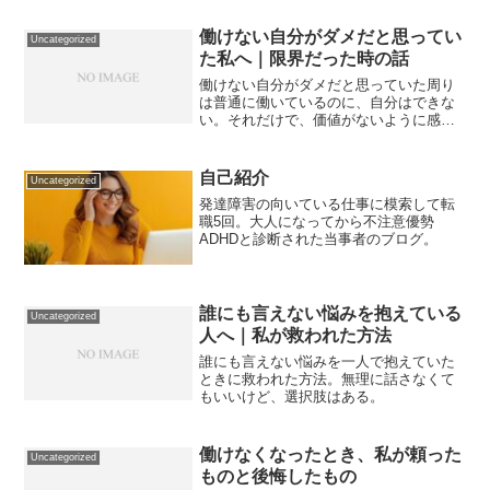
ていけばいいのか分からない」そんな状
態でした。でも今振り返ると、あのとき
働けない自分がダメだと思ってい
Uncategorized
やった“最初の一歩”がなか...
た私へ｜限界だった時の話
働けない自分がダメだと思っていた周り
は普通に働いているのに、自分はできな
い。それだけで、価値がないように感じ
ていました。無理に働こうとして壊れ
た・応募しては辞退・働いても続かな
い・毎回自己嫌悪やめたこと「普通に働
自己紹介
Uncategorized
くべき」を一度手放しました。...
発達障害の向いている仕事に模索して転
職5回。大人になってから不注意優勢
ADHDと診断された当事者のブログ。
誰にも言えない悩みを抱えている
Uncategorized
人へ｜私が救われた方法
誰にも言えない悩みを一人で抱えていた
ときに救われた方法。無理に話さなくて
もいいけど、選択肢はある。
働けなくなったとき、私が頼った
Uncategorized
ものと後悔したもの