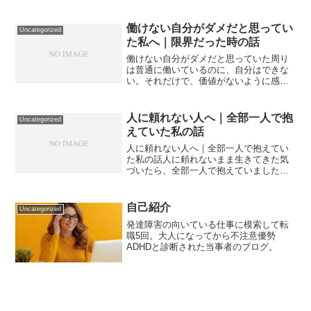
を始めて、今どんな活動をしているのか
を書きました。１．自己紹介２．職を失
ったあの日３．開業届を...
働けない自分がダメだと思ってい
Uncategorized
た私へ｜限界だった時の話
働けない自分がダメだと思っていた周り
は普通に働いているのに、自分はできな
い。それだけで、価値がないように感じ
ていました。無理に働こうとして壊れ
た・応募しては辞退・働いても続かな
い・毎回自己嫌悪やめたこと「普通に働
人に頼れない人へ｜全部一人で抱
Uncategorized
くべき」を一度手放しました。...
えていた私の話
人に頼れない人へ｜全部一人で抱えてい
た私の話人に頼れないまま生きてきた気
づいたら、全部一人で抱えていました。
頼れない理由・迷惑をかけたくない・弱
みを見せたくない結果限界まで我慢し
て、余計にしんどくなりました。変えた
自己紹介
Uncategorized
こと「少しだけ頼る」を許し...
発達障害の向いている仕事に模索して転
職5回。大人になってから不注意優勢
ADHDと診断された当事者のブログ。