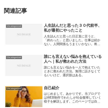
関連記事
人生詰んだと思った３０代前半、
Uncategorized
私が最初にやったこと
人生詰んだと思った日正直に言うと、
「終わった」と思いました。仕事は続か
ない。人間関係もうまくいかない。将来
も見えない。「ここからどうやって生き
ていけばいいのか分からない」そんな状
態でした。でも今振り返ると、あのとき
誰にも言えない悩みを抱えている
Uncategorized
やった“最初の一歩”がなか...
人へ｜私が救われた方法
誰にも言えない悩みを一人で抱えていた
ときに救われた方法。無理に話さなくて
もいいけど、選択肢はある。
自己紹介
Uncategorized
はじめまして。あかりです。当ブログで
はWEB制作でわたしが社会復帰していく
様子を解説します。このページでは自己
紹介と私がどのような思いで在宅ワーク