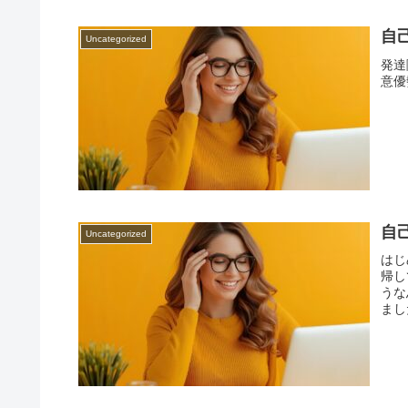
自
Uncategorized
発達
意優
自
Uncategorized
はじ
帰し
うな
まし