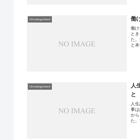
働
Uncategorized
働け
とき
た。
と本
人
Uncategorized
と
人生
事は
から
た。