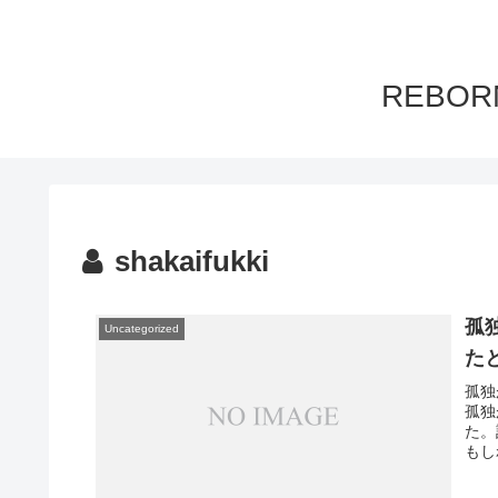
REBO
shakaifukki
孤
Uncategorized
た
孤独
孤独
た。
もし